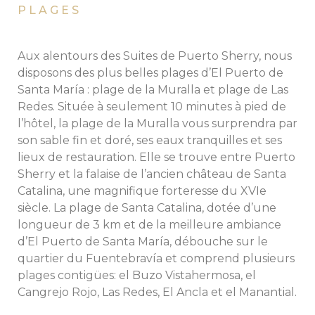
PLAGES
C
Aux alentours des Suites de Puerto Sherry, nous
Le 
disposons des plus belles plages d’El Puerto de
mos
Santa María : plage de la Muralla et plage de Las
al
Redes. Située à seulement 10 minutes à pied de
les
l’hôtel, la plage de la Muralla vous surprendra par
et 
son sable fin et doré, ses eaux tranquilles et ses
l’e
lieux de restauration. Elle se trouve entre Puerto
grâ
Sherry et la falaise de l’ancien château de Santa
sa 
Catalina, une magnifique forteresse du XVIe
les
siècle. La plage de Santa Catalina, dotée d’une
longueur de 3 km et de la meilleure ambiance
d’El Puerto de Santa María, débouche sur le
quartier du Fuentebravía et comprend plusieurs
plages contigües: el Buzo Vistahermosa, el
Cangrejo Rojo, Las Redes, El Ancla et el Manantial.